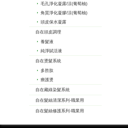
毛孔淨化凝露/涼(葡萄柚)
角質淨化凝膠/涼(葡萄柚)
頭皮保水凝露
自在頭皮調理
養髮液
純淨賦活液
自在燙髮系統
多胜肽
療護燙
自在藏綠染髮系統
自在髮絲清潔系列-職業用
自在髮絲修護系列-職業用