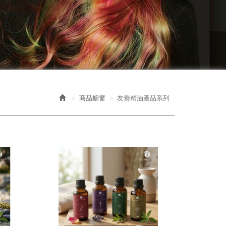
商品櫥窗
友善精油產品系列