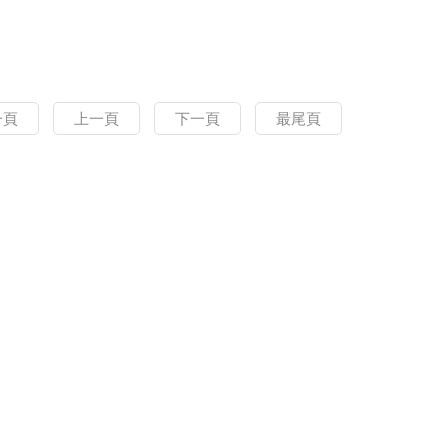
一頁
上一頁
下一頁
最尾頁