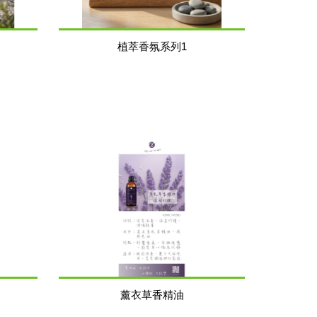
植萃香氛系列1
薰衣草香精油