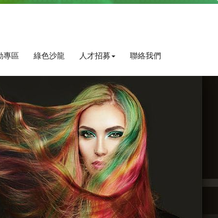
動專區
綠色沙龍
人才招募
聯絡我們