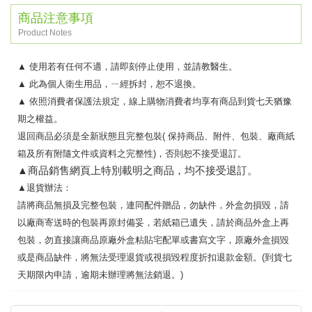
商品注意事項
Product Notes
▲
使用若有任何不適，請即刻停止使用，並請教醫生。
▲
此為個人衛生用品，ㄧ經拆封，恕不退換。
▲
依照消費者保護法規定，線上購物消費者均享有商品到貨七天猶豫
期之權益。
退回商品必須是全新狀態且完整包裝
(
保持商品、附件、包裝、廠商紙
箱及所有附隨文件或資料之完整性
)
，否則恕不接受退訂。
▲
商品銷售網頁上特別載明之商品，均不接受退訂。
▲
退貨辦法：
請將商品無損及完整包裝，連同配件贈品，勿缺件，外盒勿損毀，請
以廠商寄送時的包裝再原封備妥，若紙箱已遺失，請於商品外盒上再
包裝，勿直接讓商品原廠外盒粘貼宅配單或書寫文字，原廠外盒損毀
或是商品缺件，將無法受理退貨或視損毀程度折扣退款金額。
(
到貨七
天期限內申請，逾期未辦理將無法銷退。
)