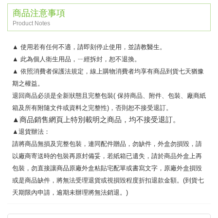
商品注意事項
Product Notes
▲
使用若有任何不適，請即刻停止使用，並請教醫生。
▲
此為個人衛生用品，ㄧ經拆封，恕不退換。
▲
依照消費者保護法規定，線上購物消費者均享有商品到貨七天猶豫
期之權益。
退回商品必須是全新狀態且完整包裝
(
保持商品、附件、包裝、廠商紙
箱及所有附隨文件或資料之完整性
)
，否則恕不接受退訂。
▲
商品銷售網頁上特別載明之商品，均不接受退訂。
▲
退貨辦法：
請將商品無損及完整包裝，連同配件贈品，勿缺件，外盒勿損毀，請
以廠商寄送時的包裝再原封備妥，若紙箱已遺失，請於商品外盒上再
包裝，勿直接讓商品原廠外盒粘貼宅配單或書寫文字，原廠外盒損毀
或是商品缺件，將無法受理退貨或視損毀程度折扣退款金額。
(
到貨七
天期限內申請，逾期未辦理將無法銷退。
)