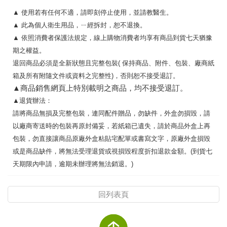
▲
使用若有任何不適，請即刻停止使用，並請教醫生。
▲
此為個人衛生用品，ㄧ經拆封，恕不退換。
▲
依照消費者保護法規定，線上購物消費者均享有商品到貨七天猶豫
期之權益。
退回商品必須是全新狀態且完整包裝
(
保持商品、附件、包裝、廠商紙
箱及所有附隨文件或資料之完整性
)
，否則恕不接受退訂。
▲
商品銷售網頁上特別載明之商品，均不接受退訂。
▲
退貨辦法：
請將商品無損及完整包裝，連同配件贈品，勿缺件，外盒勿損毀，請
以廠商寄送時的包裝再原封備妥，若紙箱已遺失，請於商品外盒上再
包裝，勿直接讓商品原廠外盒粘貼宅配單或書寫文字，原廠外盒損毀
或是商品缺件，將無法受理退貨或視損毀程度折扣退款金額。
(
到貨七
天期限內申請，逾期未辦理將無法銷退。
)
回列表頁