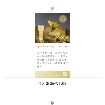
毛孔凝露(佛手柑)